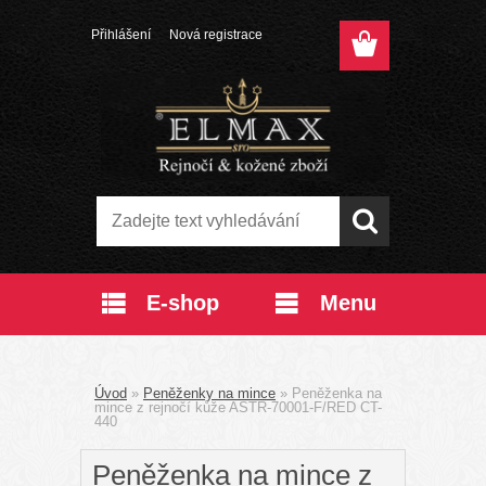
Přihlášení
Nová registrace
E-shop
Menu
Úvod
»
Peněženky na mince
»
Peněženka na
mince z rejnočí kůže ASTR-70001-F/RED CT-
440
Peněženka na mince z