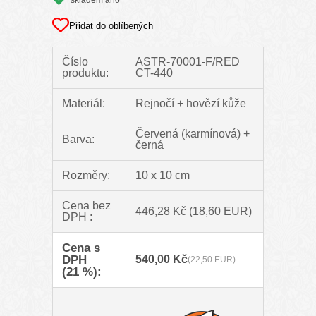
skladem ano
Přidat do oblíbených
Číslo
ASTR-70001-F/RED
produktu:
CT-440
Materiál:
Rejnočí + hovězí kůže
Červená (karmínová) +
Barva:
černá
Rozměry:
10 x 10 cm
Cena bez
446,28 Kč
(18,60 EUR)
DPH :
Cena s
DPH
540,00 Kč
(22,50 EUR)
(21 %):