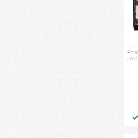
Peně
JAC