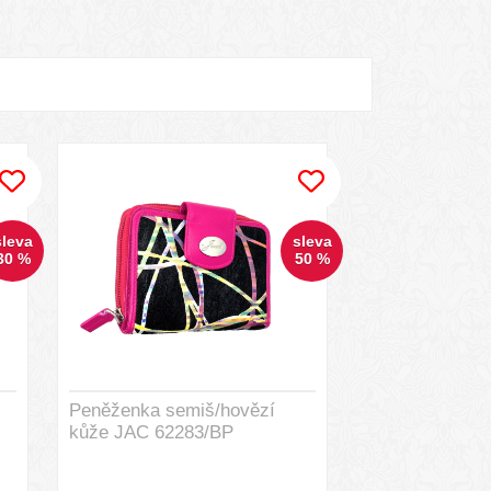
sleva
sleva
30 %
50 %
Peněženka semiš/hovězí
kůže JAC 62283/BP