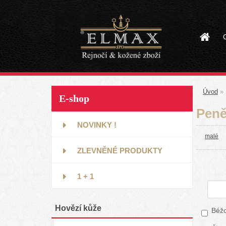
Úvod
»
E-shop
Peně
NOVINKY !
malé
ZLEVNĚNÉ PRODUKTY
1 + 1
Hovězí kůže
Béž