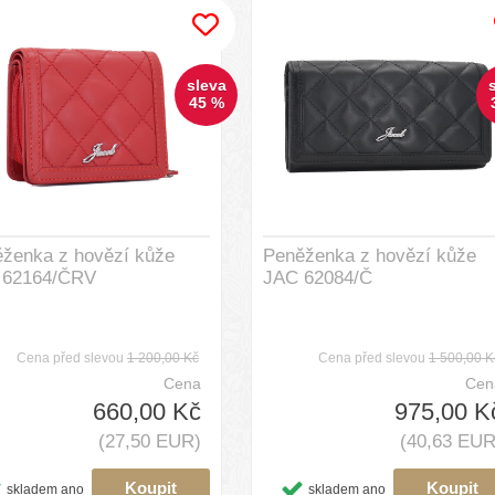
sleva
45 %
ženka z hovězí kůže
Peněženka z hovězí kůže
 62164/ČRV
JAC 62084/Č
Cena před slevou
1 200,00 Kč
Cena před slevou
1 500,00 K
Cena
Cen
660,00 Kč
975,00 K
(27,50 EUR)
(40,63 EUR
skladem ano
skladem ano