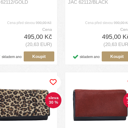
 62112/GOLD
JAC 62112/BLACK
Cena před slevou
990,00 Kč
Cena před slevou
990,00 K
Cena
Cen
495,00 Kč
495,00 K
(20,63 EUR)
(20,63 EUR
skladem ano
skladem ano
sleva
30 %