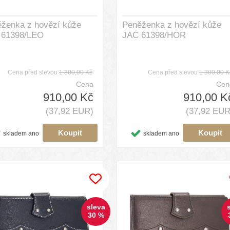
ženka z hovězí kůže
Peněženka z hovězí kůže
 61398/LEO
JAC 61398/HOR
Cena před slevou
1 300,00 Kč
Cena před slevou
1 300,00 K
Cena
Cen
910,00 Kč
910,00 K
(37,92 EUR)
(37,92 EUR
skladem ano
skladem ano
sleva
30 %