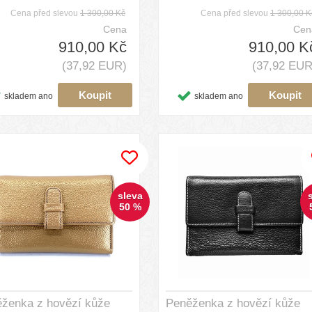
Cena před slevou
1 300,00 Kč
Cena před slevou
1 300,00 K
Cena
Cen
910,00 Kč
910,00 K
(37,92 EUR)
(37,92 EUR
skladem ano
skladem ano
sleva
50 %
ženka z hovězí kůže
Peněženka z hovězí kůže