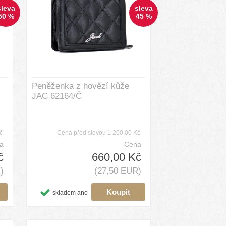
sleva
sleva
50 %
45 %
Peněženka z hovězí kůže
JAC 62164/Č
č
Cena před slevou
1 200,00 Kč
a
Cena
č
660,00 Kč
)
(27,50 EUR)
skladem ano