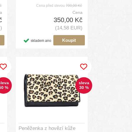
č
Cena před slevou
700,00 Kč
a
Cena
č
350,00 Kč
)
(14,58 EUR)
skladem ano
sleva
sleva
50 %
30 %
Peněženka z hovězí kůže