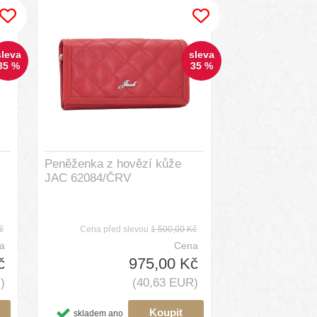
sleva
sleva
35 %
35 %
Peněženka z hovězí kůže
JAC 62084/ČRV
č
Cena před slevou
1 500,00 Kč
a
Cena
č
975,00 Kč
)
(40,63 EUR)
skladem ano