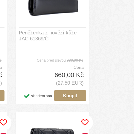
Peněženka z hovězí kůže
JAC 61369/Č
č
Cena před slevou
880,00 Kč
a
Cena
č
660,00 Kč
)
(27,50 EUR)
skladem ano